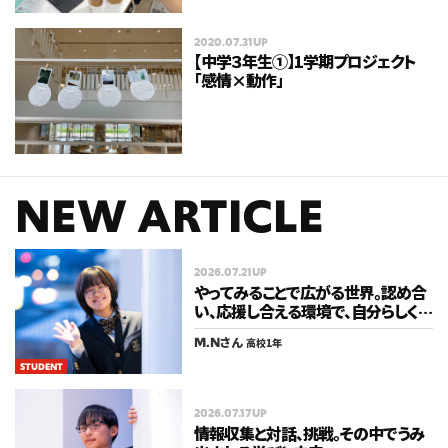
2020.07.31UP
【中学３年生①】1学期プロジェクト
「感情×動作」
NEW ARTICLE
2026.07.21UP
やってみることで広がる世界。認め合
い、応援し合える環境で、自分らしく
歩みを進める。
M.N
さん
高校1年
STUDENT
2026.07.17UP
情報収集と対話、挑戦。その中でうみ