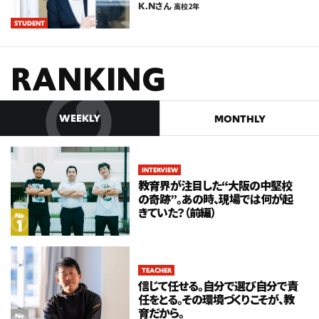
K.N
さん
高校2年
STUDENT
RANKING
WEEKLY
MONTHLY
INTERVIEW
INTERVIEW
教育界が注目した“大阪の中堅校
教育界が注目した“大阪の中堅校
の奇跡”。あの時、現場では何が起
の奇跡”。あの時、現場では何が起
きていた？（前編）
きていた？（前編）
No
No
TEACHER
TEACHER
信じて任せる。自分で選び自分で責
信じて任せる。自分で選び自分で責
任をとる。その環境づくりこそが、教
任をとる。その環境づくりこそが、教
育だから。
育だから。
No
No