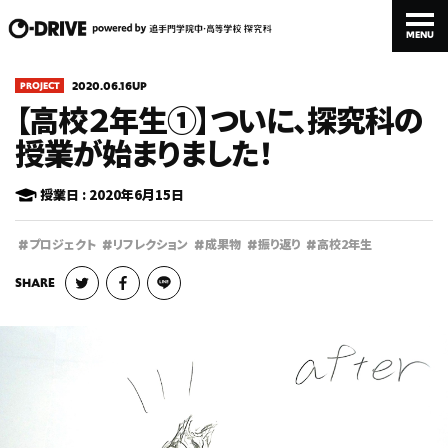
MENU
MENU
2020.06.16UP
PROJECT
【高校２年生①】ついに、探究科の
授業が始まりました！
授業日 : 2020年6月15日
STUDENT
TEACHER
PROJECT
#
#
#
#
#
プロジェクト
リフレクション
成果物
振り返り
高校2年生
生徒・卒業生
先生
取り組み
SHARE
INTERVIEW
SPECIAL
ABOUT
対談
特集
このメディアについて