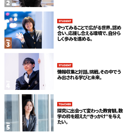
STUDENT
STUDENT
やってみることで広がる世界。認め
情報収集と対話、挑戦。その中でう
合い、応援し合える環境で、自分ら
み出される学びと未来。
しく歩みを進める。
No
No
STUDENT
No
やってみることで広がる世界。認め
STUDENT
合い、応援し合える環境で、自分ら
情報収集と対話、挑戦。その中でう
しく歩みを進める。
み出される学びと未来。
No
TEACHER
No
探究に出会って変わった教育観。数
学の枠を超えた“きっかけ”を与え
TEACHER
たい。
探究に出会って変わった教育観。数
学の枠を超えた“きっかけ”を与え
たい。
No