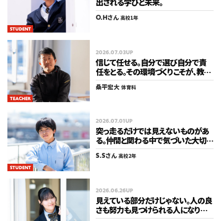
出される学びと未来。
O.H
さん
高校1年
STUDENT
2026.07.03UP
信じて任せる。自分で選び自分で責
任をとる。その環境づくりこそが、教育
だから。
桑平宏大
体育科
TEACHER
2026.07.01UP
突っ走るだけでは見えないものがあ
る。仲間と関わる中で気づいた大切
なこと。
S.S
さん
高校2年
STUDENT
2026.06.26UP
見えている部分だけじゃない。人の良
さも努力も見つけられる人になりた
い。