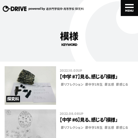
MENU
MENU
模様
KEYWORD
2022.10.03UP
STUDENT
TEACHER
PROJECT
【中学 #7】見る、感じる「模様」
生徒・卒業生
先生
取り組み
#
#
#
#
リフレクション
中学1年生
五感
感じる
#
#
模様
選択
探究科
INTERVIEW
SPECIAL
ABOUT
2022.08.08UP
対談
特集
このメディアについて
【中学 #6】見る、感じる「模様」
#
#
#
#
リフレクション
中学1年生
五感
感じる
#
#
探究
模様