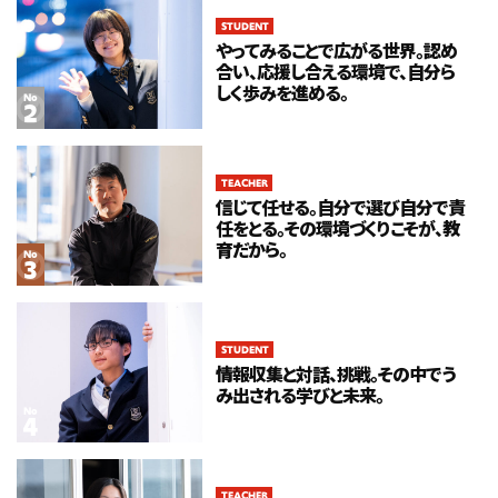
No
STUDENT
情報収集と対話、挑戦。その中でう
STUDENT
やってみることで広がる世界。認め
み出される学びと未来。
合い、応援し合える環境で、自分ら
しく歩みを進める。
No
STUDENT
No
やってみることで広がる世界。認め
合い、応援し合える環境で、自分ら
しく歩みを進める。
TEACHER
信じて任せる。自分で選び自分で責
任をとる。その環境づくりこそが、教
TEACHER
No
信じて任せる。自分で選び自分で責
育だから。
No
任をとる。その環境づくりこそが、教
育だから。
TEACHER
No
STUDENT
探究に出会って変わった教育観。数
情報収集と対話、挑戦。その中でう
学の枠を超えた“きっかけ”を与え
み出される学びと未来。
たい。
No
TEACHER