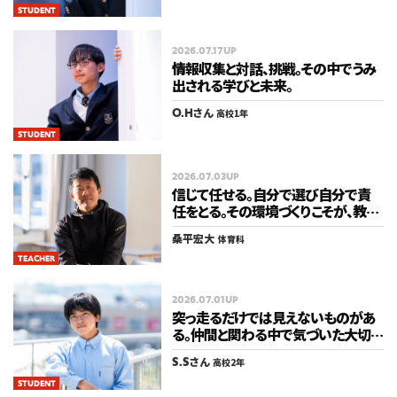
STUDENT
2026.07.17UP
情報収集と対話、挑戦。その中でうみ
出される学びと未来。
O.H
さん
高校1年
STUDENT
2026.07.03UP
信じて任せる。自分で選び自分で責
任をとる。その環境づくりこそが、教育
だから。
桑平宏大
体育科
TEACHER
2026.07.01UP
突っ走るだけでは見えないものがあ
る。仲間と関わる中で気づいた大切
なこと。
S.S
さん
高校2年
STUDENT