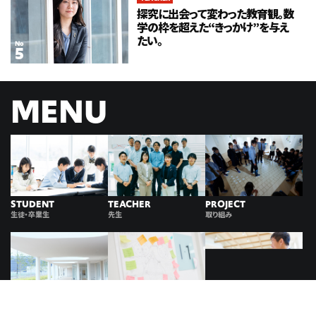
探究に出会って変わった教育観。数
学の枠を超えた“きっかけ”を与え
たい。
No
MENU
STUDENT
TEACHER
PROJECT
生徒・卒業生
先生
取り組み
INTERVIEW
SPECIAL
ABOUT
対談
特集
このメディアについて