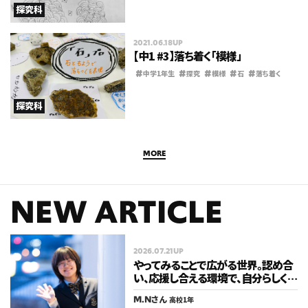
探究科
SCHOOL
NEWS
CONTACT
2021.06.18UP
学校について
お知らせ
お問い合わせ
【中1 #3】落ち着く「模様」
#
#
#
#
#
中学1年生
探究
模様
石
落ち着く
FOLLOW US
探究科
© O-DRIVE all rights reserved.
PRIVACY POLICY
MORE
NEW ARTICLE
2026.07.21UP
やってみることで広がる世界。認め合
い、応援し合える環境で、自分らしく
歩みを進める。
M.N
さん
高校1年