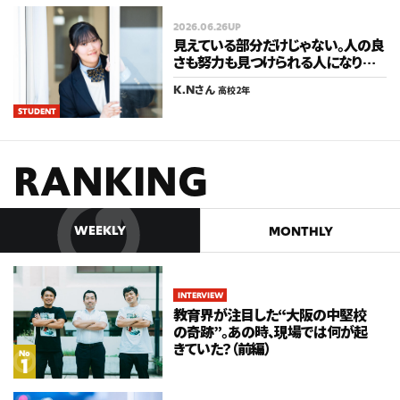
2026.06.26UP
見えている部分だけじゃない。人の良
さも努力も見つけられる人になりた
い。
K.N
さん
高校2年
STUDENT
RANKING
WEEKLY
MONTHLY
INTERVIEW
INTERVIEW
教育界が注目した“大阪の中堅校
教育界が注目した“大阪の中堅校
の奇跡”。あの時、現場では何が起
の奇跡”。あの時、現場では何が起
きていた？（前編）
きていた？（前編）
No
No