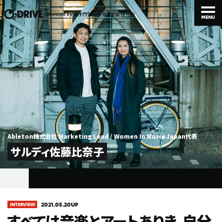
MENU
MENU
STUDENT
TEACHER
PROJECT
生徒・卒業生
先生
取り組み
Ableton株式会社 Marketing Lead / Women In Music Japan代表
サルディ佐藤比奈子
INTERVIEW
SPECIAL
ABOUT
対談
特集
このメディアについて
2021.05.20UP
INTERVIEW
すべては音楽とアートありき。自分