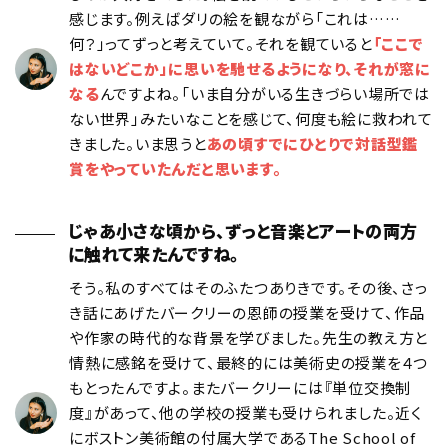
感じます。例えばダリの絵を観ながら「これは……
何？」ってずっと考えていて。それを観ていると
「ここで
はないどこか」に思いを馳せるようになり、それが窓に
なる
んですよね。「いま自分がいる生きづらい場所では
ない世界」みたいなことを感じて、何度も絵に救われて
きました。いま思うと
あの頃すでにひとりで対話型鑑
賞をやっていたんだと思います。
じゃあ小さな頃から、ずっと音楽とアートの両方
に触れて来たんですね。
そう。私のすべてはそのふたつありきです。その後、さっ
き話にあげたバークリーの恩師の授業を受けて、作品
や作家の時代的な背景を学びました。先生の教え方と
情熱に感銘を受けて、最終的には美術史の授業を４つ
もとったんですよ。またバークリーには『単位交換制
度』があって、他の学校の授業も受けられました。近く
にボストン美術館の付属大学であるThe School of