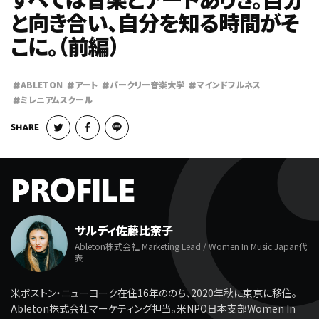
と向き合い、自分を知る時間がそ
こに。（前編）
SCHOOL
NEWS
CONTACT
学校について
お知らせ
お問い合わせ
#
#
#
#
ABLETON
アート
バークリー音楽大学
マインドフルネス
FOLLOW US
#
ミレニアムスクール
SHARE
© O-DRIVE all rights reserved.
PRIVACY POLICY
PROFILE
サルディ佐藤比奈子
Ableton株式会社 Marketing Lead / Women In Music Japan代
表
米ボストン・ニューヨーク在住16年ののち、2020年秋に東京に移住。
Ableton株式会社マーケティング担当。米NPO日本支部Women In