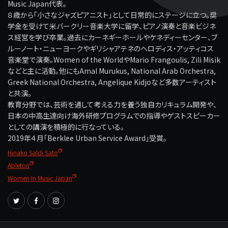
Music Japan代表。
８歳から「小さなジャズピアニスト」として日常的にステージに立つ。奨
学金を受けて米バークリー音楽大学に留学、ピアノ演奏と音楽ビジネ
ス経営を学び卒業。過去にカーネギーホールやケネディーセンター、ブ
ルーノート・ニューヨークやギリシャアテネのヘロディス・アッティコス
音楽堂で演奏。Women of the WorldやMario Frangoulis, Zili Misik
などと主に活動。他にもAmal Murukus, National Arab Orchestra,
Greek National Orchestra, Angelique Kidjoなど多数アーティスト
と共演。
教育分野では、芸術を通して考える力を養う独自カリキュラム開発や、
日本の中高生達向け海外研修プログラムでの指導やゲストスピーカー
としての講演を積極的に行なっている。
2019年４月「Berklee Urban Service Award」受賞。
Hinako Saldi Sato
Ableton
Women In Music Japan