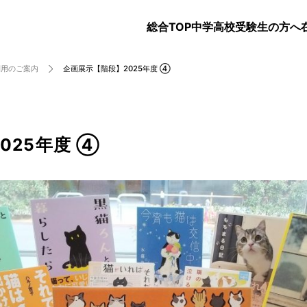
総合TOP
中学
高校
受験生の方へ
利用のご案内
企画展示【階段】2025年度 ④
025年度 ④