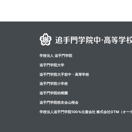
学校法人 追手門学院
追手門学院大学
追⼿⾨学院⼤⼿前中・⾼等学校
追手門学院小学校
追手門学院幼稚園
追手門学院校友会山桜会
学校法人追手門学院100％出資会社 株式会社OTM（オー