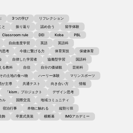
ぶ
3つの学び
リフレクション
こと
振り返り
認め合う
留学体験
Classroom rule
DEI
Koba
PBL
自由進度学習
英語
英語科
的思考
今後に繋げる力
体育実技
保健体育
会
自律した学習者
協働型学習
国語科
える教科
自信
自分の価値観
芸術科
その土地の食べ物
ハーリー体験
マリンスポーツ
間が主導
共通テスト
向き合い方
情報
「kism」プロジェクト
デザイン思考
カル
国際交流
地域コミュニティ
宿泊行事
本物に触れる
縦割り班
装飾
卒業式美装
横断幕
IMGアカデミー