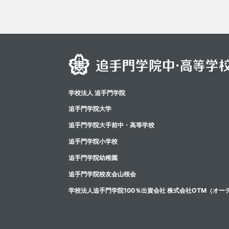
学校法人 追手門学院
追手門学院大学
追⼿⾨学院⼤⼿前中・⾼等学校
追手門学院小学校
追手門学院幼稚園
追手門学院校友会山桜会
学校法人追手門学院100％出資会社 株式会社OTM（オー