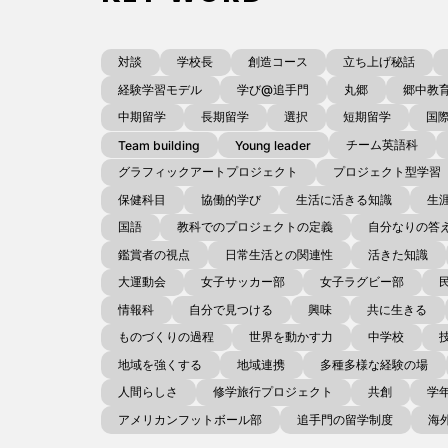
対談
学校長
創造コース
立ち上げ秘話
経験学習モデル
学び@追手門
丸郷
郷中教
中期留学
長期留学
選択
短期留学
国
チーム英語科
Team building
Young leader
グラフィックアートプロジェクト
プロジェクト型学習
保健科目
協働的学び
生活に活きる知識
生
国語
教科でのプロジェクトの定義
自分なりの答
鑑賞者の視点
日常生活との関連性
活きた知識
大運動会
女子サッカー部
女子ラグビー部
情報科
自分で見つける
興味
共に生きる
ものづくりの過程
世界を動かす力
中学校
地域を強くする
地域連携
多種多様な経験の場
人間らしさ
修学旅行プロジェクト
共創
学
アメリカンフットボール部
追手門の留学制度
海