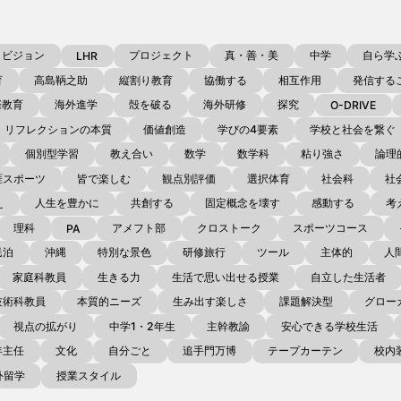
ビジョン
プロジェクト
真・善・美
中学
自ら学
LHR
育
高島鞆之助
縦割り教育
協働する
相互作用
発信する
際教育
海外進学
殻を破る
海外研修
探究
O-DRIVE
リフレクションの本質
価値創造
学びの4要素
学校と社会を繋ぐ
個別型学習
教え合い
数学
数学科
粘り強さ
論理
涯スポーツ
皆で楽しむ
観点別評価
選択体育
社会科
社
え
人生を豊かに
共創する
固定概念を壊す
感動する
考
理科
アメフト部
クロストーク
スポーツコース
PA
民泊
沖縄
特別な景色
研修旅行
ツール
主体的
人
家庭科教員
生きる力
生活で思い出せる授業
自立した生活者
技術科教員
本質的ニーズ
生み出す楽しさ
課題解決型
グロー
視点の拡がり
中学1・2年生
主幹教諭
安心できる学校生活
年主任
文化
自分ごと
追手門万博
テープカーテン
校内
外留学
授業スタイル