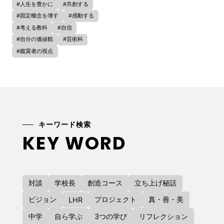
#人生を豊かに
#共創する
#固定概念を壊す
#感動する
#考える教科
#自信
#自分の価値観
#芸術科
#鑑賞者の視点
キーワード検索
KEY WORD
対談
学校長
創造コース
立ち上げ秘話
ビジョン
プロジェクト
真・善・美
LHR
中学
自ら学ぶ
3つの学び
リフレクション