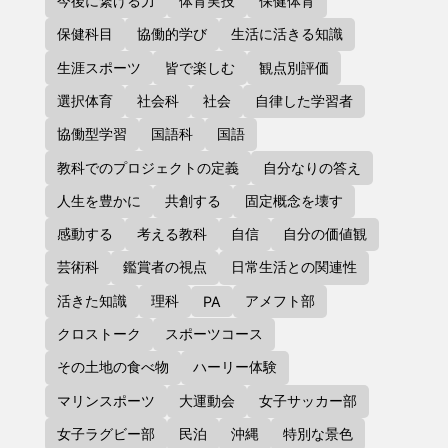
今後に繋げる力
体育実技
保健体育
保健科目
協働的学び
生活に活きる知識
生涯スポーツ
皆で楽しむ
観点別評価
選択体育
社会科
社会
自律した学習者
協働型学習
国語科
国語
教科でのプロジェクトの定義
自分なりの答え
人生を豊かに
共創する
固定概念を壊す
感動する
考える教科
自信
自分の価値観
芸術科
鑑賞者の視点
日常生活との関連性
活きた知識
理科
アメフト部
PA
クロストーク
スポーツコース
その土地の食べ物
ハーリー体験
マリンスポーツ
大運動会
女子サッカー部
女子ラグビー部
民泊
沖縄
特別な景色