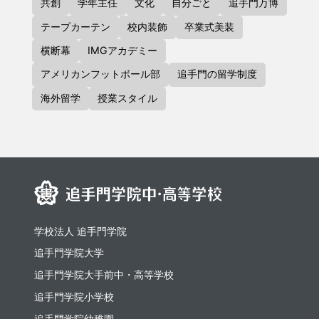
共創
学年主任
文化
自分ごと
追手門万博
テープカーテン
校内装飾
卒業式美装
横断幕
IMGアカデミー
アメリカンフットボール部
追手門の留学制度
海外留学
授業スタイル
学校法人 追手門学院
追手門学院大学
追⼿⾨学院⼤⼿前中・⾼等学校
追手門学院小学校
追手門学院幼稚園