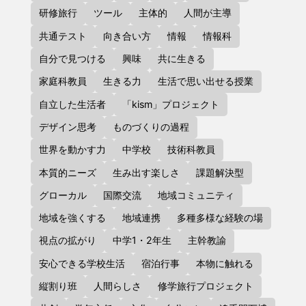
研修旅行
ツール
主体的
人間が主導
共通テスト
向き合い方
情報
情報科
自分で見つける
興味
共に生きる
家庭科教員
生きる力
生活で思い出せる授業
自立した生活者
「kism」プロジェクト
デザイン思考
ものづくりの過程
世界を動かす力
中学校
技術科教員
本質的ニーズ
生み出す楽しさ
課題解決型
グローカル
国際交流
地域コミュニティ
地域を強くする
地域連携
多種多様な経験の場
視点の拡がり
中学1・2年生
主幹教諭
安心できる学校生活
宿泊行事
本物に触れる
縦割り班
人間らしさ
修学旅行プロジェクト