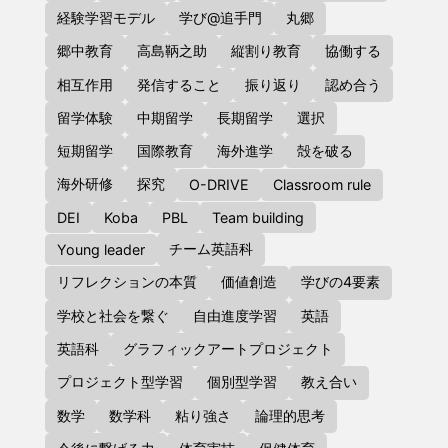
経験学習モデル
学び@追手門
丸郷
郷中教育
高島鞆之助
縦割り教育
協働する
相互作用
発信すること
振り返り
認め合う
留学体験
中期留学
長期留学
選択
短期留学
国際教育
海外進学
殻を破る
海外研修
探究
O-DRIVE
Classroom rule
DEI
Koba
PBL
Team building
チーム英語科
Young leader
リフレクションの本質
価値創造
学びの4要素
学校と社会を繋ぐ
自由進度学習
英語
英語科
グラフィックアートプロジェクト
プロジェクト型学習
個別型学習
教え合い
数学
数学科
粘り強さ
論理的思考